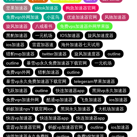
坚果加速器
tiktok加速器
狗急加速器官网
免费vqn外网加速
小蓝鸟
优途加速器官网
风驰加速器
旋风加速器
八戒看书
免费vps加速器外网苹果版
黑豹加速器
一元机场
IOS加速器
旋风加速度器
ios加速器
雷霆加器速
海外加速器七天试用
猎豹nvp加速器
twitter加速器
旋风加速度器
outline
outline
暴雪vp永久免费加速器下载官网
一元机场
免费vqn外网
猎豹加速器
outline
暴雪vp永久免费加速器下载官网
telegeram苹果加速器
飞跃加速器
outline
快连加速器app
黑洞vp永久加速器
免费vqn加速外网
酷通vp加速器
飞鱼加速器
ios加速器
蚂蚁加速npv下载官网ios
黑洞永久加速器
大机场加速器
快连vp加速器
快连加速器app
快连加速器app
雷霆vp加速器官网
蚂蚁vp加速器官网
outline
ios加速器
油管加速器永久免费版
outline
免费VP加速器
outline