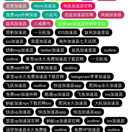
坚果加速器
tiktok加速器
狗急加速器官网
免费vqn外网加速
小蓝鸟
优途加速器官网
风驰加速器
旋风加速器
八戒看书
免费vps加速器外网苹果版
黑豹加速器
一元机场
IOS加速器
旋风加速度器
ios加速器
雷霆加器速
海外加速器七天试用
猎豹nvp加速器
twitter加速器
旋风加速度器
outline
outline
暴雪vp永久免费加速器下载官网
一元机场
免费vqn外网
猎豹加速器
outline
暴雪vp永久免费加速器下载官网
telegeram苹果加速器
飞跃加速器
outline
快连加速器app
黑洞vp永久加速器
免费vqn加速外网
酷通vp加速器
飞鱼加速器
ios加速器
蚂蚁加速npv下载官网ios
黑洞永久加速器
大机场加速器
快连vp加速器
快连加速器app
快连加速器app
雷霆vp加速器官网
蚂蚁vp加速器官网
outline
ios加速器
油管加速器永久免费版
outline
免费VP加速器
outline