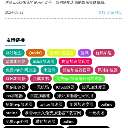
这款app就像我的娱乐小助手，随时随地为我的娱乐提供帮助。
2024-09-22
支持
[0]
反对
[0]
友情链接
网站地图
QuickQ
旋风加速度器
旋风
旋风加速
坚果加速器
tiktok加速器
狗急加速器官网
免费vqn外网加速
小蓝鸟
优途加速器官网
风驰加速器
旋风加速器
八戒看书
免费vps加速器外网苹果版
黑豹加速器
一元机场
IOS加速器
旋风加速度器
ios加速器
雷霆加器速
海外加速器七天试用
猎豹nvp加速器
twitter加速器
旋风加速度器
outline
outline
暴雪vp永久免费加速器下载官网
一元机场
免费vqn外网
猎豹加速器
outline