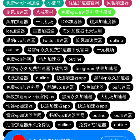
免费vqn外网加速
小蓝鸟
优途加速器官网
风驰加速器
旋风加速器
八戒看书
免费vps加速器外网苹果版
黑豹加速器
一元机场
IOS加速器
旋风加速度器
ios加速器
雷霆加器速
海外加速器七天试用
猎豹nvp加速器
twitter加速器
旋风加速度器
outline
outline
暴雪vp永久免费加速器下载官网
一元机场
免费vqn外网
猎豹加速器
outline
暴雪vp永久免费加速器下载官网
telegeram苹果加速器
飞跃加速器
outline
快连加速器app
黑洞vp永久加速器
免费vqn加速外网
酷通vp加速器
飞鱼加速器
ios加速器
蚂蚁加速npv下载官网ios
黑洞永久加速器
大机场加速器
快连vp加速器
快连加速器app
快连加速器app
雷霆vp加速器官网
蚂蚁vp加速器官网
outline
ios加速器
油管加速器永久免费版
outline
免费VP加速器
outline
永久免费vqn加速外网