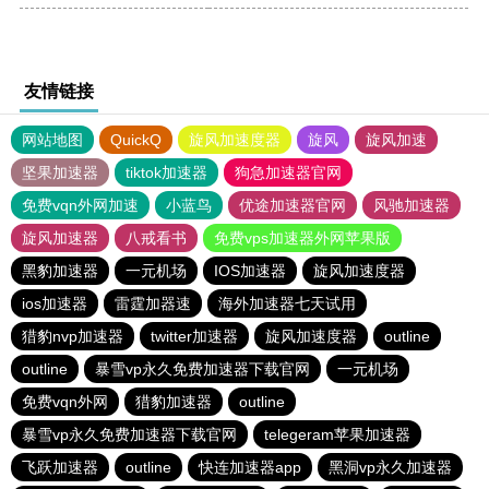
友情链接
网站地图
QuickQ
旋风加速度器
旋风
旋风加速
坚果加速器
tiktok加速器
狗急加速器官网
免费vqn外网加速
小蓝鸟
优途加速器官网
风驰加速器
旋风加速器
八戒看书
免费vps加速器外网苹果版
黑豹加速器
一元机场
IOS加速器
旋风加速度器
ios加速器
雷霆加器速
海外加速器七天试用
猎豹nvp加速器
twitter加速器
旋风加速度器
outline
outline
暴雪vp永久免费加速器下载官网
一元机场
免费vqn外网
猎豹加速器
outline
暴雪vp永久免费加速器下载官网
telegeram苹果加速器
飞跃加速器
outline
快连加速器app
黑洞vp永久加速器