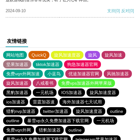
2024-09-10
支持
[0]
反对
[0]
友情链接
网站地图
QuickQ
旋风加速度器
旋风
旋风加速
坚果加速器
tiktok加速器
狗急加速器官网
免费vqn外网加速
小蓝鸟
优途加速器官网
风驰加速器
旋风加速器
八戒看书
免费vps加速器外网苹果版
黑豹加速器
一元机场
IOS加速器
旋风加速度器
ios加速器
雷霆加器速
海外加速器七天试用
猎豹nvp加速器
twitter加速器
旋风加速度器
outline
outline
暴雪vp永久免费加速器下载官网
一元机场
免费vqn外网
猎豹加速器
outline
暴雪vp永久免费加速器下载官网
telegeram苹果加速器