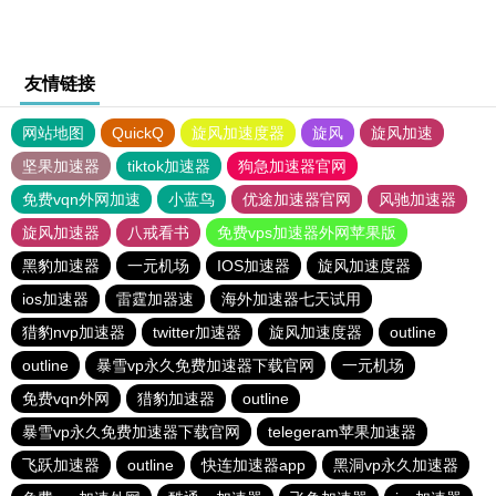
友情链接
网站地图
QuickQ
旋风加速度器
旋风
旋风加速
坚果加速器
tiktok加速器
狗急加速器官网
免费vqn外网加速
小蓝鸟
优途加速器官网
风驰加速器
旋风加速器
八戒看书
免费vps加速器外网苹果版
黑豹加速器
一元机场
IOS加速器
旋风加速度器
ios加速器
雷霆加器速
海外加速器七天试用
猎豹nvp加速器
twitter加速器
旋风加速度器
outline
outline
暴雪vp永久免费加速器下载官网
一元机场
免费vqn外网
猎豹加速器
outline
暴雪vp永久免费加速器下载官网
telegeram苹果加速器
飞跃加速器
outline
快连加速器app
黑洞vp永久加速器