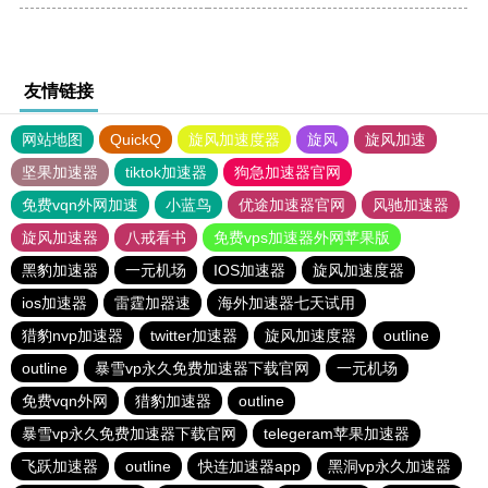
友情链接
网站地图
QuickQ
旋风加速度器
旋风
旋风加速
坚果加速器
tiktok加速器
狗急加速器官网
免费vqn外网加速
小蓝鸟
优途加速器官网
风驰加速器
旋风加速器
八戒看书
免费vps加速器外网苹果版
黑豹加速器
一元机场
IOS加速器
旋风加速度器
ios加速器
雷霆加器速
海外加速器七天试用
猎豹nvp加速器
twitter加速器
旋风加速度器
outline
outline
暴雪vp永久免费加速器下载官网
一元机场
免费vqn外网
猎豹加速器
outline
暴雪vp永久免费加速器下载官网
telegeram苹果加速器
飞跃加速器
outline
快连加速器app
黑洞vp永久加速器