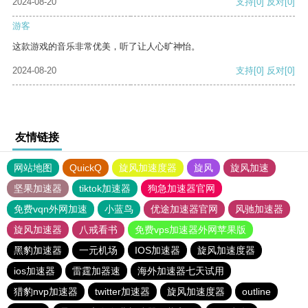
2024-08-20
支持
[0]
反对
[0]
游客
这款游戏的音乐非常优美，听了让人心旷神怡。
2024-08-20
支持
[0]
反对
[0]
友情链接
网站地图
QuickQ
旋风加速度器
旋风
旋风加速
坚果加速器
tiktok加速器
狗急加速器官网
免费vqn外网加速
小蓝鸟
优途加速器官网
风驰加速器
旋风加速器
八戒看书
免费vps加速器外网苹果版
黑豹加速器
一元机场
IOS加速器
旋风加速度器
ios加速器
雷霆加器速
海外加速器七天试用
猎豹nvp加速器
twitter加速器
旋风加速度器
outline