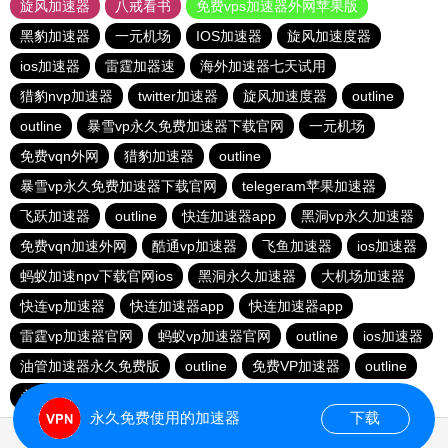
旋风加速器
八戒看书
免费vps加速器外网苹果版
黑豹加速器
一元机场
IOS加速器
旋风加速度器
ios加速器
雷霆加器速
海外加速器七天试用
猎豹nvp加速器
twitter加速器
旋风加速度器
outline
outline
暴雪vp永久免费加速器下载官网
一元机场
免费vqn外网
猎豹加速器
outline
暴雪vp永久免费加速器下载官网
telegeram苹果加速器
飞跃加速器
outline
快连加速器app
黑洞vp永久加速器
免费vqn加速外网
酷通vp加速器
飞鱼加速器
ios加速器
蚂蚁加速npv下载官网ios
黑洞永久加速器
大机场加速器
快连vp加速器
快连加速器app
快连加速器app
雷霆vp加速器官网
蚂蚁vp加速器官网
outline
ios加速器
油管加速器永久免费版
outline
免费VP加速器
outline
永久免费vqn加速外网
永久免费使用的加速器
下载