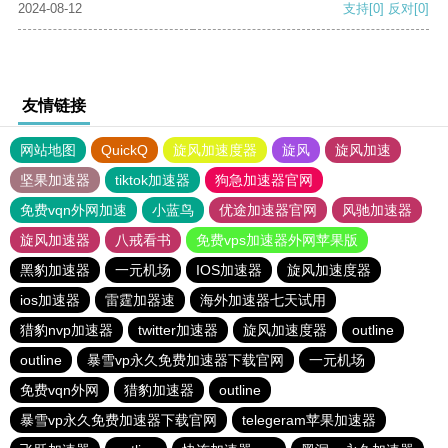
2024-08-12
支持
[0]
反对
[0]
友情链接
网站地图
QuickQ
旋风加速度器
旋风
旋风加速
坚果加速器
tiktok加速器
狗急加速器官网
免费vqn外网加速
小蓝鸟
优途加速器官网
风驰加速器
旋风加速器
八戒看书
免费vps加速器外网苹果版
黑豹加速器
一元机场
IOS加速器
旋风加速度器
ios加速器
雷霆加器速
海外加速器七天试用
猎豹nvp加速器
twitter加速器
旋风加速度器
outline
outline
暴雪vp永久免费加速器下载官网
一元机场
免费vqn外网
猎豹加速器
outline
暴雪vp永久免费加速器下载官网
telegeram苹果加速器