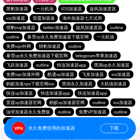
黑豹加速器
一元机场
IOS加速器
旋风加速度器
ios加速器
雷霆加器速
海外加速器七天试用
猎豹nvp加速器
twitter加速器
旋风加速度器
outline
outline
暴雪vp永久免费加速器下载官网
一元机场
免费vqn外网
猎豹加速器
outline
暴雪vp永久免费加速器下载官网
telegeram苹果加速器
飞跃加速器
outline
快连加速器app
黑洞vp永久加速器
免费vqn加速外网
酷通vp加速器
飞鱼加速器
ios加速器
蚂蚁加速npv下载官网ios
黑洞永久加速器
大机场加速器
快连vp加速器
快连加速器app
快连加速器app
雷霆vp加速器官网
蚂蚁vp加速器官网
outline
ios加速器
油管加速器永久免费版
outline
免费VP加速器
outline
永久免费vqn加速外网
永久免费使用的加速器
下载
0.033915s
首页
安卓
苹果
排行
推荐