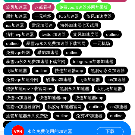
旋风加速器
八戒看书
免费vps加速器外网苹果版
黑豹加速器
一元机场
IOS加速器
旋风加速度器
ios加速器
雷霆加器速
海外加速器七天试用
猎豹nvp加速器
twitter加速器
旋风加速度器
outline
outline
暴雪vp永久免费加速器下载官网
一元机场
免费vqn外网
猎豹加速器
outline
暴雪vp永久免费加速器下载官网
telegeram苹果加速器
飞跃加速器
outline
快连加速器app
黑洞vp永久加速器
免费vqn加速外网
酷通vp加速器
飞鱼加速器
ios加速器
蚂蚁加速npv下载官网ios
黑洞永久加速器
大机场加速器
快连vp加速器
快连加速器app
快连加速器app
雷霆vp加速器官网
蚂蚁vp加速器官网
outline
ios加速器
油管加速器永久免费版
outline
免费VP加速器
outline
永久免费vqn加速外网
永久免费使用的加速器
下载