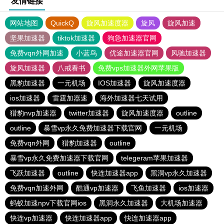
友情链接
网站地图
QuickQ
旋风加速度器
旋风
旋风加速
坚果加速器
tiktok加速器
狗急加速器官网
免费vqn外网加速
小蓝鸟
优途加速器官网
风驰加速器
旋风加速器
八戒看书
免费vps加速器外网苹果版
黑豹加速器
一元机场
IOS加速器
旋风加速度器
ios加速器
雷霆加器速
海外加速器七天试用
猎豹nvp加速器
twitter加速器
旋风加速度器
outline
outline
暴雪vp永久免费加速器下载官网
一元机场
免费vqn外网
猎豹加速器
outline
暴雪vp永久免费加速器下载官网
telegeram苹果加速器
飞跃加速器
outline
快连加速器app
黑洞vp永久加速器
免费vqn加速外网
酷通vp加速器
飞鱼加速器
ios加速器
蚂蚁加速npv下载官网ios
黑洞永久加速器
大机场加速器
快连vp加速器
快连加速器app
快连加速器app