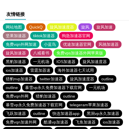
友情链接
网站地图
QuickQ
旋风加速度器
旋风
旋风加速
坚果加速器
tiktok加速器
狗急加速器官网
免费vqn外网加速
小蓝鸟
优途加速器官网
风驰加速器
旋风加速器
八戒看书
免费vps加速器外网苹果版
黑豹加速器
一元机场
IOS加速器
旋风加速度器
ios加速器
雷霆加器速
海外加速器七天试用
猎豹nvp加速器
twitter加速器
旋风加速度器
outline
outline
暴雪vp永久免费加速器下载官网
一元机场
免费vqn外网
猎豹加速器
outline
暴雪vp永久免费加速器下载官网
telegeram苹果加速器
飞跃加速器
outline
快连加速器app
黑洞vp永久加速器
免费vqn加速外网
酷通vp加速器
飞鱼加速器
ios加速器