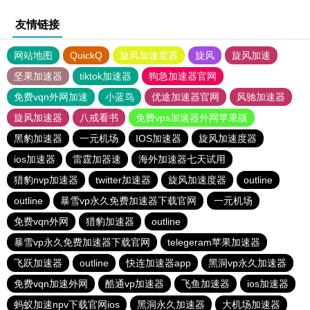
友情链接
网站地图
QuickQ
旋风加速度器
旋风
旋风加速
坚果加速器
tiktok加速器
狗急加速器官网
免费vqn外网加速
小蓝鸟
优途加速器官网
风驰加速器
旋风加速器
八戒看书
免费vps加速器外网苹果版
黑豹加速器
一元机场
IOS加速器
旋风加速度器
ios加速器
雷霆加器速
海外加速器七天试用
猎豹nvp加速器
twitter加速器
旋风加速度器
outline
outline
暴雪vp永久免费加速器下载官网
一元机场
免费vqn外网
猎豹加速器
outline
暴雪vp永久免费加速器下载官网
telegeram苹果加速器
飞跃加速器
outline
快连加速器app
黑洞vp永久加速器
免费vqn加速外网
酷通vp加速器
飞鱼加速器
ios加速器
蚂蚁加速npv下载官网ios
黑洞永久加速器
大机场加速器