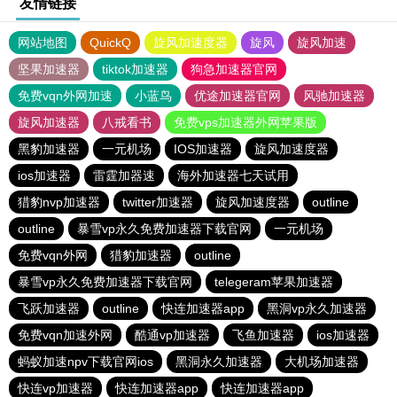
友情链接
网站地图
QuickQ
旋风加速度器
旋风
旋风加速
坚果加速器
tiktok加速器
狗急加速器官网
免费vqn外网加速
小蓝鸟
优途加速器官网
风驰加速器
旋风加速器
八戒看书
免费vps加速器外网苹果版
黑豹加速器
一元机场
IOS加速器
旋风加速度器
ios加速器
雷霆加器速
海外加速器七天试用
猎豹nvp加速器
twitter加速器
旋风加速度器
outline
outline
暴雪vp永久免费加速器下载官网
一元机场
免费vqn外网
猎豹加速器
outline
暴雪vp永久免费加速器下载官网
telegeram苹果加速器
飞跃加速器
outline
快连加速器app
黑洞vp永久加速器
免费vqn加速外网
酷通vp加速器
飞鱼加速器
ios加速器
蚂蚁加速npv下载官网ios
黑洞永久加速器
大机场加速器
快连vp加速器
快连加速器app
快连加速器app