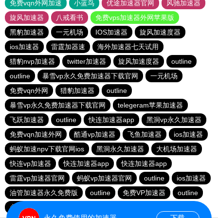
免费vqn外网加速
小蓝鸟
优途加速器官网
风驰加速器
旋风加速器
八戒看书
免费vps加速器外网苹果版
黑豹加速器
一元机场
IOS加速器
旋风加速度器
ios加速器
雷霆加器速
海外加速器七天试用
猎豹nvp加速器
twitter加速器
旋风加速度器
outline
outline
暴雪vp永久免费加速器下载官网
一元机场
免费vqn外网
猎豹加速器
outline
暴雪vp永久免费加速器下载官网
telegeram苹果加速器
飞跃加速器
outline
快连加速器app
黑洞vp永久加速器
免费vqn加速外网
酷通vp加速器
飞鱼加速器
ios加速器
蚂蚁加速npv下载官网ios
黑洞永久加速器
大机场加速器
快连vp加速器
快连加速器app
快连加速器app
雷霆vp加速器官网
蚂蚁vp加速器官网
outline
ios加速器
油管加速器永久免费版
outline
免费VP加速器
outline
永久免费vqn加速外网
永久免费使用的加速器
下载