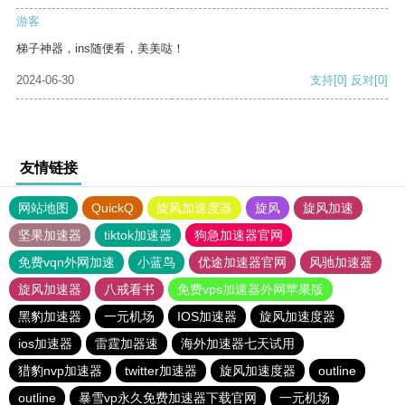
游客
梯子神器，ins随便看，美美哒！
2024-06-30
支持
[0]
反对
[0]
友情链接
网站地图
QuickQ
旋风加速度器
旋风
旋风加速
坚果加速器
tiktok加速器
狗急加速器官网
免费vqn外网加速
小蓝鸟
优途加速器官网
风驰加速器
旋风加速器
八戒看书
免费vps加速器外网苹果版
黑豹加速器
一元机场
IOS加速器
旋风加速度器
ios加速器
雷霆加器速
海外加速器七天试用
猎豹nvp加速器
twitter加速器
旋风加速度器
outline
outline
暴雪vp永久免费加速器下载官网
一元机场