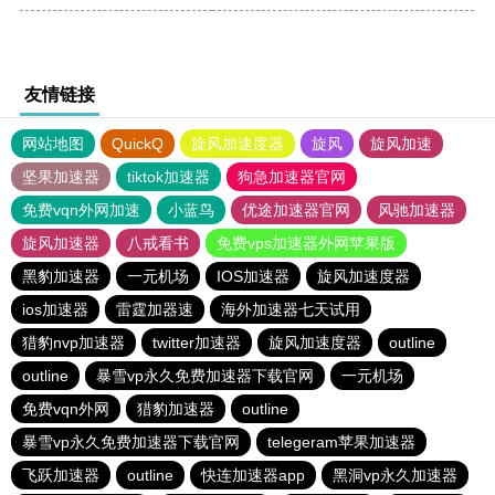
友情链接
网站地图
QuickQ
旋风加速度器
旋风
旋风加速
坚果加速器
tiktok加速器
狗急加速器官网
免费vqn外网加速
小蓝鸟
优途加速器官网
风驰加速器
旋风加速器
八戒看书
免费vps加速器外网苹果版
黑豹加速器
一元机场
IOS加速器
旋风加速度器
ios加速器
雷霆加器速
海外加速器七天试用
猎豹nvp加速器
twitter加速器
旋风加速度器
outline
outline
暴雪vp永久免费加速器下载官网
一元机场
免费vqn外网
猎豹加速器
outline
暴雪vp永久免费加速器下载官网
telegeram苹果加速器
飞跃加速器
outline
快连加速器app
黑洞vp永久加速器