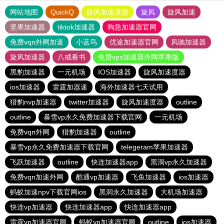
网站地图
QuickQ
旋风加速度器
旋风
旋风加速
坚果加速器
tiktok加速器
狗急加速器官网
免费vqn外网加速
小蓝鸟
优途加速器官网
风驰加速器
旋风加速器
八戒看书
免费vps加速器外网苹果版
黑豹加速器
一元机场
IOS加速器
旋风加速度器
ios加速器
雷霆加器速
海外加速器七天试用
猎豹nvp加速器
twitter加速器
旋风加速度器
outline
outline
暴雪vp永久免费加速器下载官网
一元机场
免费vqn外网
猎豹加速器
outline
暴雪vp永久免费加速器下载官网
telegeram苹果加速器
飞跃加速器
outline
快连加速器app
黑洞vp永久加速器
免费vqn加速外网
酷通vp加速器
飞鱼加速器
ios加速器
蚂蚁加速npv下载官网ios
黑洞永久加速器
大机场加速器
快连vp加速器
快连加速器app
快连加速器app
雷霆vp加速器官网
蚂蚁vp加速器官网
outline
ios加速器