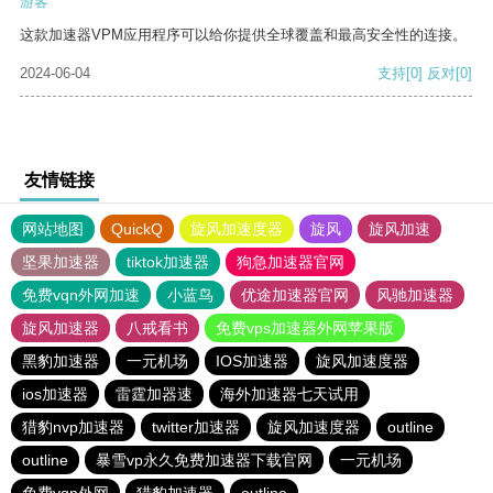
游客
这款加速器VPM应用程序可以给你提供全球覆盖和最高安全性的连接。
2024-06-04
支持
[0]
反对
[0]
友情链接
网站地图
QuickQ
旋风加速度器
旋风
旋风加速
坚果加速器
tiktok加速器
狗急加速器官网
免费vqn外网加速
小蓝鸟
优途加速器官网
风驰加速器
旋风加速器
八戒看书
免费vps加速器外网苹果版
黑豹加速器
一元机场
IOS加速器
旋风加速度器
ios加速器
雷霆加器速
海外加速器七天试用
猎豹nvp加速器
twitter加速器
旋风加速度器
outline
outline
暴雪vp永久免费加速器下载官网
一元机场