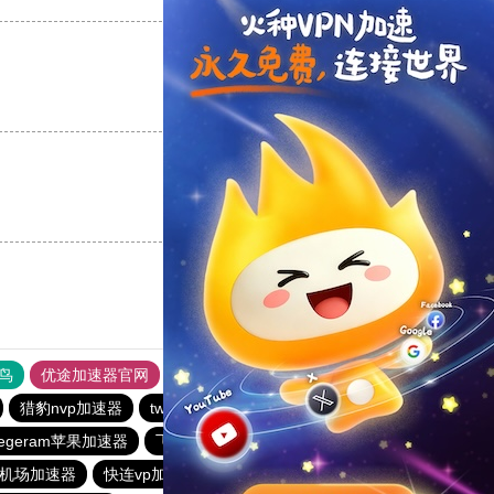
支持
[0]
反对
[0]
支持
[0]
反对
[0]
鸟
优途加速器官网
风驰加速器
旋风加速器
八戒看书
猎豹nvp加速器
twitter加速器
旋风加速度器
outline
elegeram苹果加速器
飞跃加速器
outline
快连加速器app
机场加速器
快连vp加速器
快连加速器app
快连加速器app