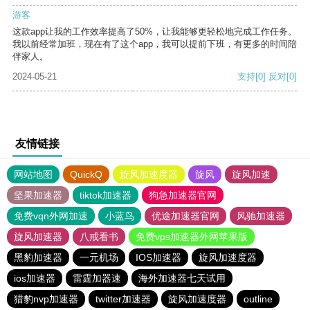
游客
这款app让我的工作效率提高了50%，让我能够更轻松地完成工作任务。
我以前经常加班，现在有了这个app，我可以提前下班，有更多的时间陪
伴家人。
2024-05-21
支持
[0]
反对
[0]
友情链接
网站地图
QuickQ
旋风加速度器
旋风
旋风加速
坚果加速器
tiktok加速器
狗急加速器官网
免费vqn外网加速
小蓝鸟
优途加速器官网
风驰加速器
旋风加速器
八戒看书
免费vps加速器外网苹果版
黑豹加速器
一元机场
IOS加速器
旋风加速度器
ios加速器
雷霆加器速
海外加速器七天试用
猎豹nvp加速器
twitter加速器
旋风加速度器
outline