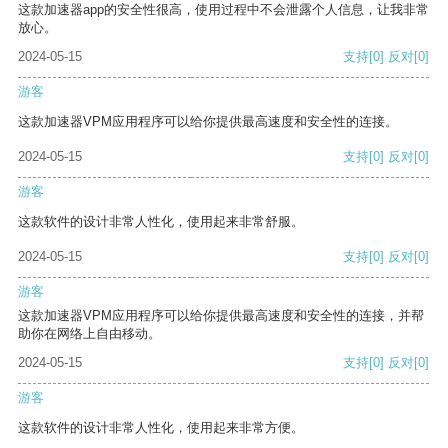
这款加速器app的安全性很高，使用过程中不会泄露个人信息，让我非常
放心。
2024-05-15
支持
[0]
反对
[0]
游客
这款加速器VPM应用程序可以给你提供最高速度和安全性的连接。
2024-05-15
支持
[0]
反对
[0]
游客
这款软件的设计非常人性化，使用起来非常舒服。
2024-05-15
支持
[0]
反对
[0]
游客
这款加速器VPM应用程序可以给你提供最高速度和安全性的连接，并帮
助你在网络上自由移动。
2024-05-15
支持
[0]
反对
[0]
游客
这款软件的设计非常人性化，使用起来非常方便。