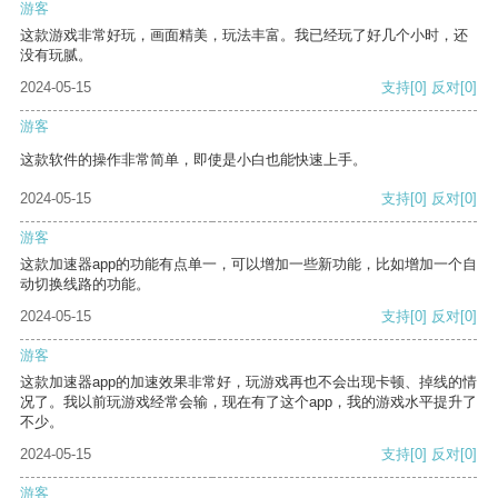
游客
这款游戏非常好玩，画面精美，玩法丰富。我已经玩了好几个小时，还
没有玩腻。
2024-05-15
支持
[0]
反对
[0]
游客
这款软件的操作非常简单，即使是小白也能快速上手。
2024-05-15
支持
[0]
反对
[0]
游客
这款加速器app的功能有点单一，可以增加一些新功能，比如增加一个自
动切换线路的功能。
2024-05-15
支持
[0]
反对
[0]
游客
这款加速器app的加速效果非常好，玩游戏再也不会出现卡顿、掉线的情
况了。我以前玩游戏经常会输，现在有了这个app，我的游戏水平提升了
不少。
2024-05-15
支持
[0]
反对
[0]
游客