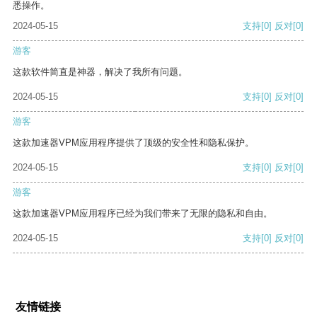
悉操作。
2024-05-15
支持
[0]
反对
[0]
游客
这款软件简直是神器，解决了我所有问题。
2024-05-15
支持
[0]
反对
[0]
游客
这款加速器VPM应用程序提供了顶级的安全性和隐私保护。
2024-05-15
支持
[0]
反对
[0]
游客
这款加速器VPM应用程序已经为我们带来了无限的隐私和自由。
2024-05-15
支持
[0]
反对
[0]
友情链接