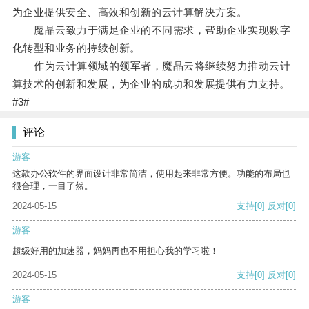
为企业提供安全、高效和创新的云计算解决方案。
魔晶云致力于满足企业的不同需求，帮助企业实现数字
化转型和业务的持续创新。
作为云计算领域的领军者，魔晶云将继续努力推动云计
算技术的创新和发展，为企业的成功和发展提供有力支持。
#3#
评论
游客
这款办公软件的界面设计非常简洁，使用起来非常方便。功能的布局也
很合理，一目了然。
2024-05-15
支持
[0]
反对
[0]
游客
超级好用的加速器，妈妈再也不用担心我的学习啦！
2024-05-15
支持
[0]
反对
[0]
游客