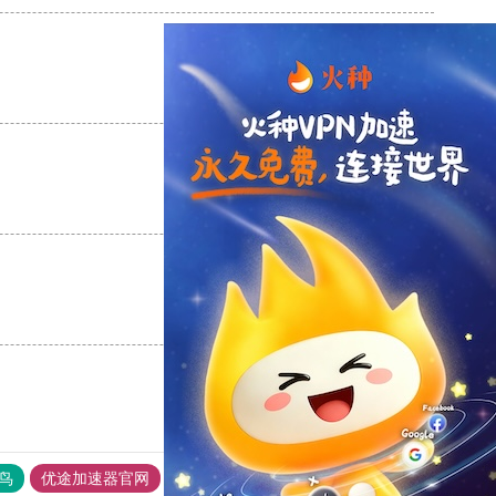
支持
[0]
反对
[0]
支持
[0]
反对
[0]
支持
[0]
反对
[0]
鸟
优途加速器官网
风驰加速器
旋风加速器
八戒看书