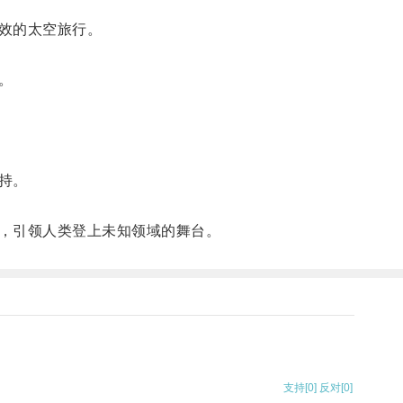
效的太空旅行。
。
持。
，引领人类登上未知领域的舞台。
支持
[0]
反对
[0]