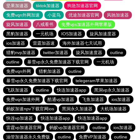
坚果加速器
tiktok加速器
狗急加速器官网
免费vqn外网加速
小蓝鸟
优途加速器官网
风驰加速器
旋风加速器
八戒看书
免费vps加速器外网苹果版
黑豹加速器
一元机场
IOS加速器
旋风加速度器
ios加速器
雷霆加器速
海外加速器七天试用
猎豹nvp加速器
twitter加速器
旋风加速度器
outline
outline
暴雪vp永久免费加速器下载官网
一元机场
免费vqn外网
猎豹加速器
outline
暴雪vp永久免费加速器下载官网
telegeram苹果加速器
飞跃加速器
outline
快连加速器app
黑洞vp永久加速器
免费vqn加速外网
酷通vp加速器
飞鱼加速器
ios加速器
蚂蚁加速npv下载官网ios
黑洞永久加速器
大机场加速器
快连vp加速器
快连加速器app
快连加速器app
雷霆vp加速器官网
蚂蚁vp加速器官网
outline
ios加速器
油管加速器永久免费版
outline
免费VP加速器
outline