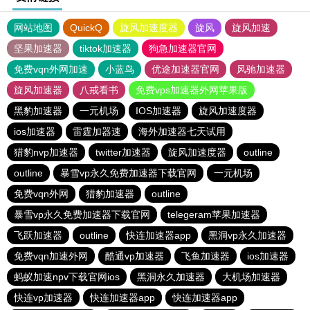
网站地图
QuickQ
旋风加速度器
旋风
旋风加速
坚果加速器
tiktok加速器
狗急加速器官网
免费vqn外网加速
小蓝鸟
优途加速器官网
风驰加速器
旋风加速器
八戒看书
免费vps加速器外网苹果版
黑豹加速器
一元机场
IOS加速器
旋风加速度器
ios加速器
雷霆加器速
海外加速器七天试用
猎豹nvp加速器
twitter加速器
旋风加速度器
outline
outline
暴雪vp永久免费加速器下载官网
一元机场
免费vqn外网
猎豹加速器
outline
暴雪vp永久免费加速器下载官网
telegeram苹果加速器
飞跃加速器
outline
快连加速器app
黑洞vp永久加速器
免费vqn加速外网
酷通vp加速器
飞鱼加速器
ios加速器
蚂蚁加速npv下载官网ios
黑洞永久加速器
大机场加速器
快连vp加速器
快连加速器app
快连加速器app