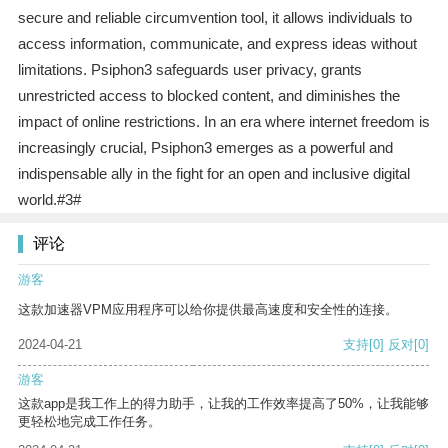
secure and reliable circumvention tool, it allows individuals to
access information, communicate, and express ideas without
limitations. Psiphon3 safeguards user privacy, grants
unrestricted access to blocked content, and diminishes the
impact of online restrictions. In an era where internet freedom is
increasingly crucial, Psiphon3 emerges as a powerful and
indispensable ally in the fight for an open and inclusive digital
world.#3#
评论
游客
这款加速器VPM应用程序可以给你提供最高速度和安全性的连接。
2024-04-21
支持
[0]
反对
[0]
游客
这款app是我工作上的得力助手，让我的工作效率提高了50%，让我能够
更轻松地完成工作任务。