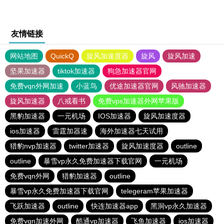
友情链接
网站地图
QuickQ
旋风加速度器
旋风
旋风加速
坚果加速器
tiktok加速器
狗急加速器官网
免费vqn外网加速
小蓝鸟
优途加速器官网
风驰加速器
旋风加速器
八戒看书
免费vps加速器外网苹果版
黑豹加速器
一元机场
IOS加速器
旋风加速度器
ios加速器
雷霆加器速
海外加速器七天试用
猎豹nvp加速器
twitter加速器
旋风加速度器
outline
outline
暴雪vp永久免费加速器下载官网
一元机场
免费vqn外网
猎豹加速器
outline
暴雪vp永久免费加速器下载官网
telegeram苹果加速器
飞跃加速器
outline
快连加速器app
黑洞vp永久加速器
免费vqn加速外网
酷通vp加速器
飞鱼加速器
ios加速器