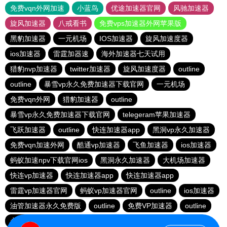
免费vqn外网加速
小蓝鸟
优途加速器官网
风驰加速器
旋风加速器
八戒看书
免费vps加速器外网苹果版
黑豹加速器
一元机场
IOS加速器
旋风加速度器
ios加速器
雷霆加器速
海外加速器七天试用
猎豹nvp加速器
twitter加速器
旋风加速度器
outline
outline
暴雪vp永久免费加速器下载官网
一元机场
免费vqn外网
猎豹加速器
outline
暴雪vp永久免费加速器下载官网
telegeram苹果加速器
飞跃加速器
outline
快连加速器app
黑洞vp永久加速器
免费vqn加速外网
酷通vp加速器
飞鱼加速器
ios加速器
蚂蚁加速npv下载官网ios
黑洞永久加速器
大机场加速器
快连vp加速器
快连加速器app
快连加速器app
雷霆vp加速器官网
蚂蚁vp加速器官网
outline
ios加速器
油管加速器永久免费版
outline
免费VP加速器
outline
永久免费vqn加速外网