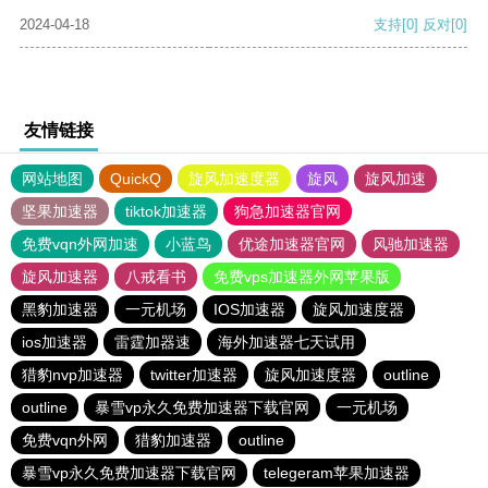
2024-04-18
支持
[0]
反对
[0]
友情链接
网站地图
QuickQ
旋风加速度器
旋风
旋风加速
坚果加速器
tiktok加速器
狗急加速器官网
免费vqn外网加速
小蓝鸟
优途加速器官网
风驰加速器
旋风加速器
八戒看书
免费vps加速器外网苹果版
黑豹加速器
一元机场
IOS加速器
旋风加速度器
ios加速器
雷霆加器速
海外加速器七天试用
猎豹nvp加速器
twitter加速器
旋风加速度器
outline
outline
暴雪vp永久免费加速器下载官网
一元机场
免费vqn外网
猎豹加速器
outline
暴雪vp永久免费加速器下载官网
telegeram苹果加速器