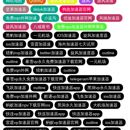
网站地图
QuickQ
旋风加速度器
旋风
旋风加速
坚果加速器
tiktok加速器
狗急加速器官网
免费vqn外网加速
小蓝鸟
优途加速器官网
风驰加速器
旋风加速器
八戒看书
免费vps加速器外网苹果版
黑豹加速器
一元机场
IOS加速器
旋风加速度器
ios加速器
雷霆加器速
海外加速器七天试用
猎豹nvp加速器
twitter加速器
旋风加速度器
outline
outline
暴雪vp永久免费加速器下载官网
一元机场
免费vqn外网
猎豹加速器
outline
暴雪vp永久免费加速器下载官网
telegeram苹果加速器
飞跃加速器
outline
快连加速器app
黑洞vp永久加速器
免费vqn加速外网
酷通vp加速器
飞鱼加速器
ios加速器
蚂蚁加速npv下载官网ios
黑洞永久加速器
大机场加速器
快连vp加速器
快连加速器app
快连加速器app
雷霆vp加速器官网
蚂蚁vp加速器官网
outline
ios加速器