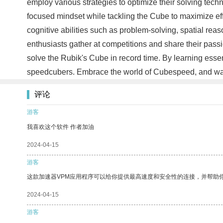
employ various strategies to optimize their solving techn
focused mindset while tackling the Cube to maximize eff
cognitive abilities such as problem-solving, spatial re
enthusiasts gather at competitions and share their passi
solve the Rubik's Cube in record time. By learning essent
speedcubers. Embrace the world of Cubespeed, and watc
评论
游客
我喜欢这个软件 作者加油
2024-04-15
游客
这款加速器VPM应用程序可以给你提供最高速度和安全性的连接，并帮助
2024-04-15
游客