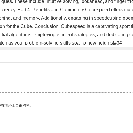
iques. These include intuitive solving, lookahead, and finger tric
iciency. Part 4: Benefits and Community Cubespeed offers more t
asoning, and memory. Additionally, engaging in speedcubing ope
on for the Cube. Conclusion: Cubespeed is a captivating sport tha
ial algorithms, employing efficient strategies, and dedicating co
h as your problem-solving skills soar to new heights!#3#
你在网络上自由移动。