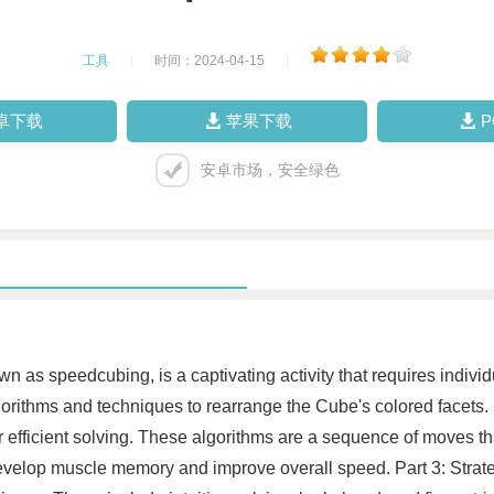
工具
|
时间：2024-04-15
|
卓下载
苹果下载
安卓市场，安全绿色
 as speedcubing, is a captivating activity that requires individ
lgorithms and techniques to rearrange the Cube's colored facets
or efficient solving. These algorithms are a sequence of moves t
o develop muscle memory and improve overall speed. Part 3: Strat