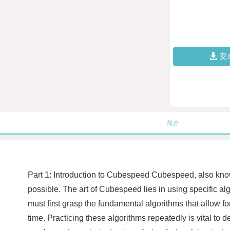
安
简介
Part 1: Introduction to Cubespeed Cubespeed, also known
possible. The art of Cubespeed lies in using specific a
must first grasp the fundamental algorithms that allow f
time. Practicing these algorithms repeatedly is vital t