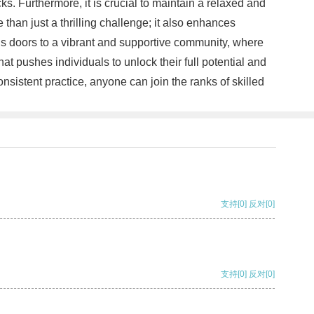
ks. Furthermore, it is crucial to maintain a relaxed and
han just a thrilling challenge; it also enhances
ns doors to a vibrant and supportive community, where
t pushes individuals to unlock their full potential and
nsistent practice, anyone can join the ranks of skilled
支持
[0]
反对
[0]
支持
[0]
反对
[0]