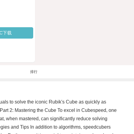
PC下载
排行
uals to solve the iconic Rubik's Cube as quickly as
. Part 2: Mastering the Cube To excel in Cubespeed, one
hat, when mastered, can significantly reduce solving
egies and Tips In addition to algorithms, speedcubers