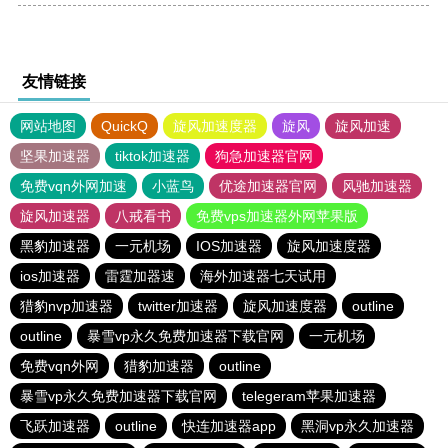
友情链接
网站地图
QuickQ
旋风加速度器
旋风
旋风加速
坚果加速器
tiktok加速器
狗急加速器官网
免费vqn外网加速
小蓝鸟
优途加速器官网
风驰加速器
旋风加速器
八戒看书
免费vps加速器外网苹果版
黑豹加速器
一元机场
IOS加速器
旋风加速度器
ios加速器
雷霆加器速
海外加速器七天试用
猎豹nvp加速器
twitter加速器
旋风加速度器
outline
outline
暴雪vp永久免费加速器下载官网
一元机场
免费vqn外网
猎豹加速器
outline
暴雪vp永久免费加速器下载官网
telegeram苹果加速器
飞跃加速器
outline
快连加速器app
黑洞vp永久加速器