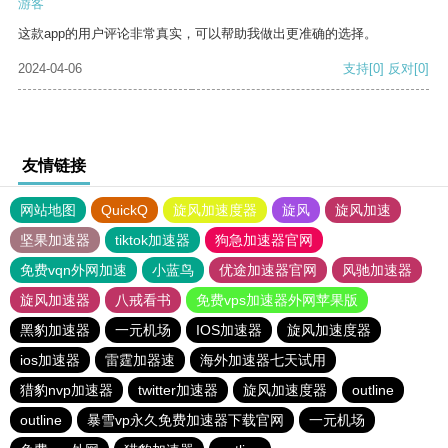
游客
这款app的用户评论非常真实，可以帮助我做出更准确的选择。
2024-04-06
支持
[0]
反对
[0]
友情链接
网站地图
QuickQ
旋风加速度器
旋风
旋风加速
坚果加速器
tiktok加速器
狗急加速器官网
免费vqn外网加速
小蓝鸟
优途加速器官网
风驰加速器
旋风加速器
八戒看书
免费vps加速器外网苹果版
黑豹加速器
一元机场
IOS加速器
旋风加速度器
ios加速器
雷霆加器速
海外加速器七天试用
猎豹nvp加速器
twitter加速器
旋风加速度器
outline
outline
暴雪vp永久免费加速器下载官网
一元机场