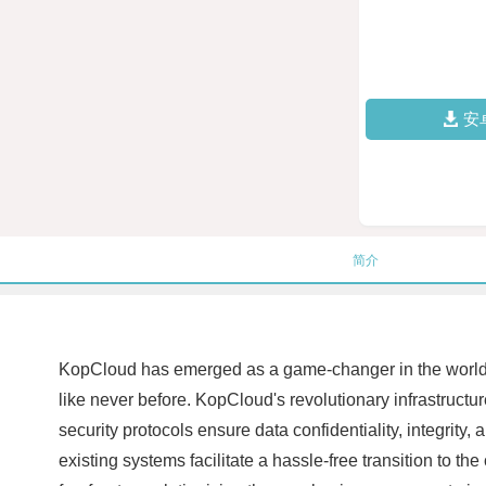
安
简介
KopCloud has emerged as a game-changer in the world o
like never before. KopCloud's revolutionary infrastructu
security protocols ensure data confidentiality, integrity, 
existing systems facilitate a hassle-free transition to