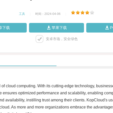
工具
|
时间：2024-04-06
|
卓下载
苹果下载
安卓市场，安全绿色
f cloud computing. With its cutting-edge technology, businesse
re ensures optimized performance and scalability, enabling compa
and availability, instilling trust among their clients. KopCloud's 
 the cloud. As more and more organizations embrace the advantag