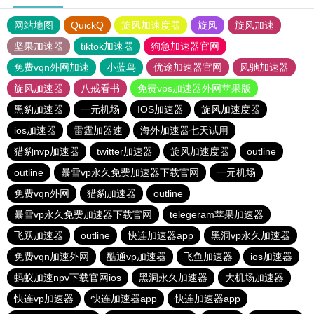
网站地图
QuickQ
旋风加速度器
旋风
旋风加速
坚果加速器
tiktok加速器
狗急加速器官网
免费vqn外网加速
小蓝鸟
优途加速器官网
风驰加速器
旋风加速器
八戒看书
免费vps加速器外网苹果版
黑豹加速器
一元机场
IOS加速器
旋风加速度器
ios加速器
雷霆加器速
海外加速器七天试用
猎豹nvp加速器
twitter加速器
旋风加速度器
outline
outline
暴雪vp永久免费加速器下载官网
一元机场
免费vqn外网
猎豹加速器
outline
暴雪vp永久免费加速器下载官网
telegeram苹果加速器
飞跃加速器
outline
快连加速器app
黑洞vp永久加速器
免费vqn加速外网
酷通vp加速器
飞鱼加速器
ios加速器
蚂蚁加速npv下载官网ios
黑洞永久加速器
大机场加速器
快连vp加速器
快连加速器app
快连加速器app