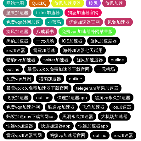
网站地图
QuickQ
旋风加速度器
旋风
旋风加速
坚果加速器
tiktok加速器
狗急加速器官网
免费vqn外网加速
小蓝鸟
优途加速器官网
风驰加速器
旋风加速器
八戒看书
免费vps加速器外网苹果版
黑豹加速器
一元机场
IOS加速器
旋风加速度器
ios加速器
雷霆加器速
海外加速器七天试用
猎豹nvp加速器
twitter加速器
旋风加速度器
outline
outline
暴雪vp永久免费加速器下载官网
一元机场
免费vqn外网
猎豹加速器
outline
暴雪vp永久免费加速器下载官网
telegeram苹果加速器
飞跃加速器
outline
快连加速器app
黑洞vp永久加速器
免费vqn加速外网
酷通vp加速器
飞鱼加速器
ios加速器
蚂蚁加速npv下载官网ios
黑洞永久加速器
大机场加速器
快连vp加速器
快连加速器app
快连加速器app
雷霆vp加速器官网
蚂蚁vp加速器官网
outline
ios加速器