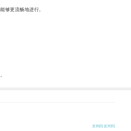
能够更流畅地进行。
活。
支持
[0]
反对
[0]