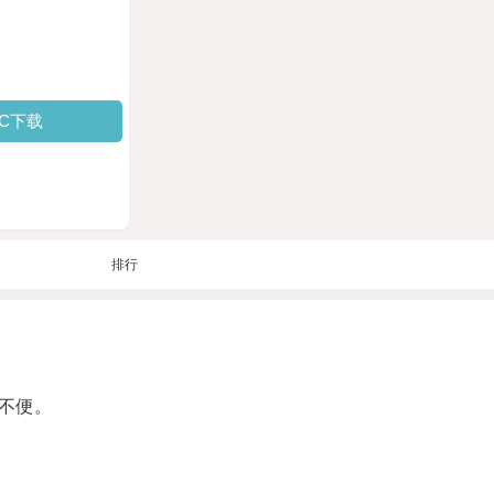
PC下载
排行
不便。