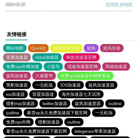
2024-02-20
支持
[0]
反对
[0]
友情链接
网站地图
QuickQ
旋风加速度器
旋风
旋风加速
坚果加速器
tiktok加速器
狗急加速器官网
免费vqn外网加速
小蓝鸟
优途加速器官网
风驰加速器
旋风加速器
八戒看书
免费vps加速器外网苹果版
黑豹加速器
一元机场
IOS加速器
旋风加速度器
ios加速器
雷霆加器速
海外加速器七天试用
猎豹nvp加速器
twitter加速器
旋风加速度器
outline
outline
暴雪vp永久免费加速器下载官网
一元机场
免费vqn外网
猎豹加速器
outline
暴雪vp永久免费加速器下载官网
telegeram苹果加速器