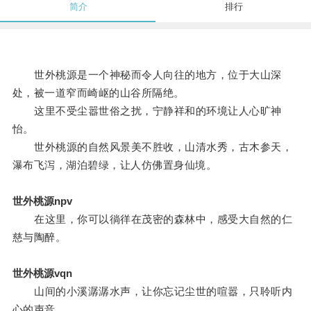
简介
排行
世外桃源是一个神秘而令人向往的地方，位于大山深
处，被一道窄而崎岖的山谷所隔绝。
这里不受尘嚣世俗之扰，宁静祥和的环境让人心旷神
怡。
世外桃源的自然风景美不胜收，山清水秀，古木参天，
瀑布飞泻，湖泊碧绿，让人仿佛置身仙境。
世外桃源npv
在这里，你可以徜徉在茂密的森林中，感受大自然的仁
慈与陶醉。
世外桃源vqn
山间的小溪潺潺水声，让你忘记尘世的喧嚣，只聆听内
心的声音。