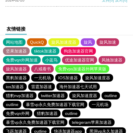
2024-02-20
支持
[0]
反对
[0]
友情链接
网站地图
QuickQ
旋风加速度器
旋风
旋风加速
坚果加速器
tiktok加速器
狗急加速器官网
免费vqn外网加速
小蓝鸟
优途加速器官网
风驰加速器
旋风加速器
八戒看书
免费vps加速器外网苹果版
黑豹加速器
一元机场
IOS加速器
旋风加速度器
ios加速器
雷霆加器速
海外加速器七天试用
猎豹nvp加速器
twitter加速器
旋风加速度器
outline
outline
暴雪vp永久免费加速器下载官网
一元机场
免费vqn外网
猎豹加速器
outline
暴雪vp永久免费加速器下载官网
telegeram苹果加速器
飞跃加速器
outline
快连加速器app
黑洞vp永久加速器