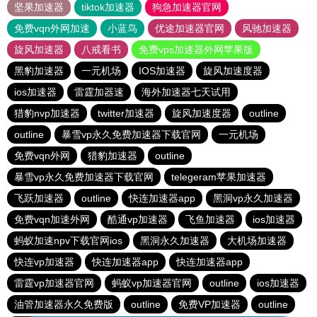
坚果加速器
tiktok加速器
狗急加速器官网
免费vqn外网加速
小蓝鸟
优途加速器官网
风驰加速器
旋风加速器
八戒看书
免费vps加速器外网苹果版
黑豹加速器
一元机场
IOS加速器
旋风加速度器
ios加速器
雷霆加器速
海外加速器七天试用
猎豹nvp加速器
twitter加速器
旋风加速度器
outline
outline
暴雪vp永久免费加速器下载官网
一元机场
免费vqn外网
猎豹加速器
outline
暴雪vp永久免费加速器下载官网
telegeram苹果加速器
飞跃加速器
outline
快连加速器app
黑洞vp永久加速器
免费vqn加速外网
酷通vp加速器
飞鱼加速器
ios加速器
蚂蚁加速npv下载官网ios
黑洞永久加速器
大机场加速器
快连vp加速器
快连加速器app
快连加速器app
雷霆vp加速器官网
蚂蚁vp加速器官网
outline
ios加速器
油管加速器永久免费版
outline
免费VP加速器
outline