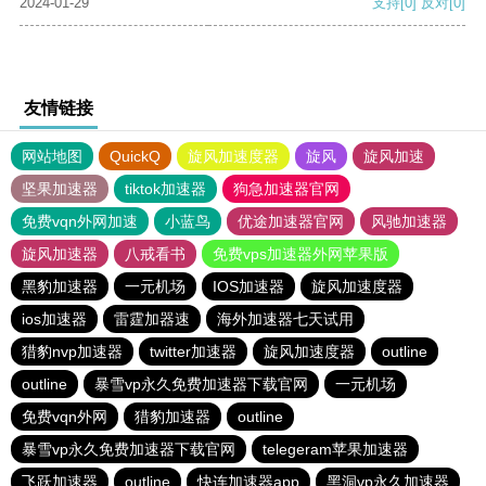
2024-01-29
支持
[0]
反对
[0]
友情链接
网站地图
QuickQ
旋风加速度器
旋风
旋风加速
坚果加速器
tiktok加速器
狗急加速器官网
免费vqn外网加速
小蓝鸟
优途加速器官网
风驰加速器
旋风加速器
八戒看书
免费vps加速器外网苹果版
黑豹加速器
一元机场
IOS加速器
旋风加速度器
ios加速器
雷霆加器速
海外加速器七天试用
猎豹nvp加速器
twitter加速器
旋风加速度器
outline
outline
暴雪vp永久免费加速器下载官网
一元机场
免费vqn外网
猎豹加速器
outline
暴雪vp永久免费加速器下载官网
telegeram苹果加速器
飞跃加速器
outline
快连加速器app
黑洞vp永久加速器