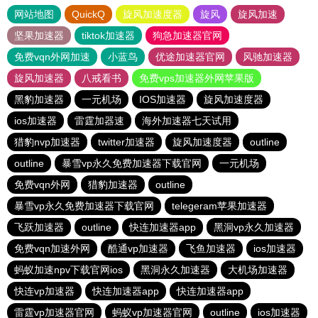
网站地图
QuickQ
旋风加速度器
旋风
旋风加速
坚果加速器
tiktok加速器
狗急加速器官网
免费vqn外网加速
小蓝鸟
优途加速器官网
风驰加速器
旋风加速器
八戒看书
免费vps加速器外网苹果版
黑豹加速器
一元机场
IOS加速器
旋风加速度器
ios加速器
雷霆加器速
海外加速器七天试用
猎豹nvp加速器
twitter加速器
旋风加速度器
outline
outline
暴雪vp永久免费加速器下载官网
一元机场
免费vqn外网
猎豹加速器
outline
暴雪vp永久免费加速器下载官网
telegeram苹果加速器
飞跃加速器
outline
快连加速器app
黑洞vp永久加速器
免费vqn加速外网
酷通vp加速器
飞鱼加速器
ios加速器
蚂蚁加速npv下载官网ios
黑洞永久加速器
大机场加速器
快连vp加速器
快连加速器app
快连加速器app
雷霆vp加速器官网
蚂蚁vp加速器官网
outline
ios加速器