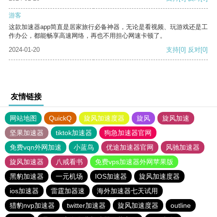
游客
这款加速器app简直是居家旅行必备神器，无论是看视频、玩游戏还是工
作办公，都能畅享高速网络，再也不用担心网速卡顿了。
2024-01-20
支持
[0]
反对
[0]
友情链接
网站地图
QuickQ
旋风加速度器
旋风
旋风加速
坚果加速器
tiktok加速器
狗急加速器官网
免费vqn外网加速
小蓝鸟
优途加速器官网
风驰加速器
旋风加速器
八戒看书
免费vps加速器外网苹果版
黑豹加速器
一元机场
IOS加速器
旋风加速度器
ios加速器
雷霆加器速
海外加速器七天试用
猎豹nvp加速器
twitter加速器
旋风加速度器
outline