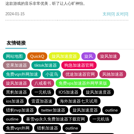
这款游戏的音乐非常优美，听了让人心旷神怡。
2024-01-15
支持
[0]
反对
[0]
友情链接
网站地图
QuickQ
旋风加速度器
旋风
旋风加速
坚果加速器
tiktok加速器
狗急加速器官网
免费vqn外网加速
小蓝鸟
优途加速器官网
风驰加速器
旋风加速器
八戒看书
免费vps加速器外网苹果版
黑豹加速器
一元机场
IOS加速器
旋风加速度器
ios加速器
雷霆加器速
海外加速器七天试用
猎豹nvp加速器
twitter加速器
旋风加速度器
outline
outline
暴雪vp永久免费加速器下载官网
一元机场
免费vqn外网
猎豹加速器
outline