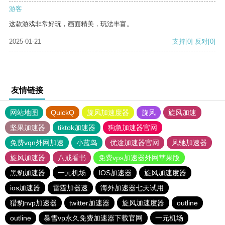
游客
这款游戏非常好玩，画面精美，玩法丰富。
2025-01-21
支持
[0]
反对
[0]
友情链接
网站地图
QuickQ
旋风加速度器
旋风
旋风加速
坚果加速器
tiktok加速器
狗急加速器官网
免费vqn外网加速
小蓝鸟
优途加速器官网
风驰加速器
旋风加速器
八戒看书
免费vps加速器外网苹果版
黑豹加速器
一元机场
IOS加速器
旋风加速度器
ios加速器
雷霆加器速
海外加速器七天试用
猎豹nvp加速器
twitter加速器
旋风加速度器
outline
outline
暴雪vp永久免费加速器下载官网
一元机场