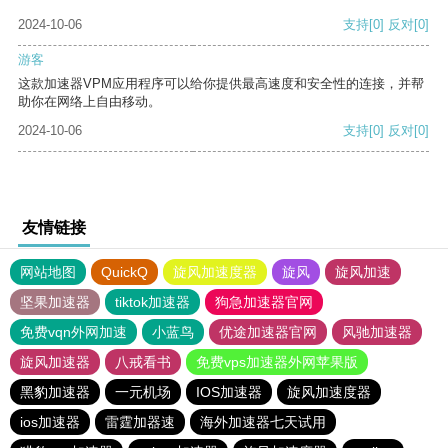
2024-10-06
支持
[0]
反对
[0]
游客
这款加速器VPM应用程序可以给你提供最高速度和安全性的连接，并帮
助你在网络上自由移动。
2024-10-06
支持
[0]
反对
[0]
友情链接
网站地图
QuickQ
旋风加速度器
旋风
旋风加速
坚果加速器
tiktok加速器
狗急加速器官网
免费vqn外网加速
小蓝鸟
优途加速器官网
风驰加速器
旋风加速器
八戒看书
免费vps加速器外网苹果版
黑豹加速器
一元机场
IOS加速器
旋风加速度器
ios加速器
雷霆加器速
海外加速器七天试用