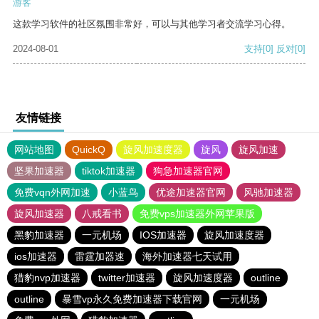
游客
这款学习软件的社区氛围非常好，可以与其他学习者交流学习心得。
2024-08-01
支持
[0]
反对
[0]
友情链接
网站地图
QuickQ
旋风加速度器
旋风
旋风加速
坚果加速器
tiktok加速器
狗急加速器官网
免费vqn外网加速
小蓝鸟
优途加速器官网
风驰加速器
旋风加速器
八戒看书
免费vps加速器外网苹果版
黑豹加速器
一元机场
IOS加速器
旋风加速度器
ios加速器
雷霆加器速
海外加速器七天试用
猎豹nvp加速器
twitter加速器
旋风加速度器
outline
outline
暴雪vp永久免费加速器下载官网
一元机场