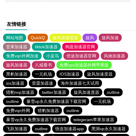
友情链接
网站地图
QuickQ
旋风加速度器
旋风
旋风加速
坚果加速器
tiktok加速器
狗急加速器官网
免费vqn外网加速
小蓝鸟
优途加速器官网
风驰加速器
旋风加速器
八戒看书
免费vps加速器外网苹果版
黑豹加速器
一元机场
IOS加速器
旋风加速度器
ios加速器
雷霆加器速
海外加速器七天试用
猎豹nvp加速器
twitter加速器
旋风加速度器
outline
outline
暴雪vp永久免费加速器下载官网
一元机场
免费vqn外网
猎豹加速器
outline
暴雪vp永久免费加速器下载官网
telegeram苹果加速器
飞跃加速器
outline
快连加速器app
黑洞vp永久加速器